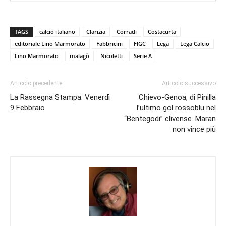
TAGS
calcio italiano
Clarizia
Corradi
Costacurta
editoriale Lino Marmorato
Fabbricini
FIGC
Lega
Lega Calcio
Lino Marmorato
malagò
Nicoletti
Serie A
Articolo precedente
Articolo successivo
La Rassegna Stampa: Venerdì
Chievo-Genoa, di Pinilla
9 Febbraio
l’ultimo gol rossoblu nel
“Bentegodi” clivense. Maran
non vince più