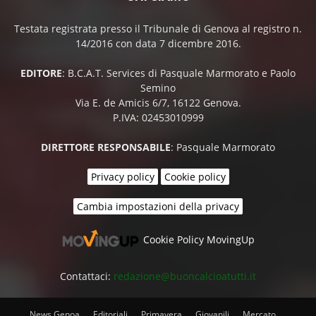
Testata registrata presso il Tribunale di Genova al registro n.
14/2016 con data 7 dicembre 2016.
EDITORE
: B.C.A.T. Services di Pasquale Marmorato e Paolo
Semino
Via E. de Amicis 6/7, 16122 Genova.
P.IVA: 02453010999
DIRETTORE RESPONSABILE
: Pasquale Marmorato
Privacy policy
Cookie policy
Cambia impostazioni della privacy
Cookie Policy MovingUp
Contattaci:
redazione@buoncalcioatutti.it
News Genoa
Editoriali
Primavera
Giovanili
Mercato