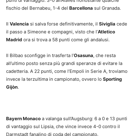
punti di vantaggio: 3-0 all’Alaves nonostante qualche
fischio del Bernabeu, 1-4 del
Barcellona
sul Granada.
Il
Valencia
si salva forse definitivamente, il
Siviglia
cede
il passo a Simeone e compagni, visto che l’
Atletico
Madrid
ora si trova a 58 punti come gli andalusi.
Il Bilbao sconfigge in trasferta l’
Osasuna
, che resta
all’ultimo posto senza più grandi speranze di evitare la
cadetteria. A 22 punti, come l’Empoli in Serie A, troviamo
invece la terzultima in campionato, ovvero lo
Sporting
Gijòn
.
Bayern Monaco
a valanga sull’Augsburg: 6 a 0 e 13 punti
di vantaggio sul Lipsia, che vince invece 4-0 contro il
Darmstadt fanalino di coda del campionato.