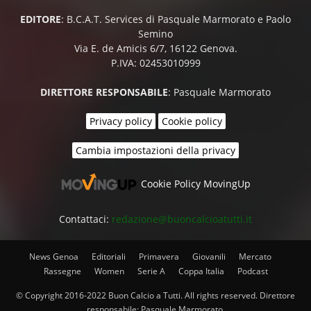
EDITORE
: B.C.A.T. Services di Pasquale Marmorato e Paolo
Semino
Via E. de Amicis 6/7, 16122 Genova.
P.IVA: 02453010999
DIRETTORE RESPONSABILE
: Pasquale Marmorato
Privacy policy
Cookie policy
Cambia impostazioni della privacy
Cookie Policy MovingUp
Contattaci:
redazione@buoncalcioatutti.it
News Genoa
Editoriali
Primavera
Giovanili
Mercato
Rassegne
Women
Serie A
Coppa Italia
Podcast
© Copyright 2016-2022 Buon Calcio a Tutti. All rights reserved. Direttore
responsabile: Pasquale Marmorato.