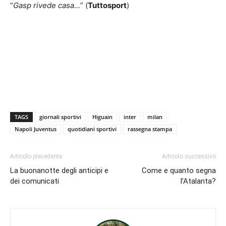
“
Gasp rivede casa…
” (
Tuttosport
)
TAGS
giornali sportivi
Higuain
inter
milan
Napoli Juventus
quotidiani sportivi
rassegna stampa
Articolo precedente
Articolo successivo
La buonanotte degli anticipi e
Come e quanto segna
dei comunicati
l’Atalanta?