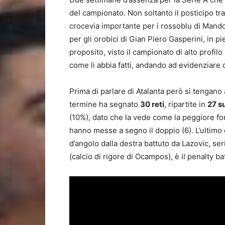
del campionato. Non soltanto il posticipo t
crocevia importante per i rossoblu di Mandor
per gli orobici di Gian Piero Gasperini, in pi
proposito, visto il campionato di alto profilo 
come li abbia fatti, andando ad evidenziare q
Prima di parlare di Atalanta però si tengano
termine ha segnato
30 reti
, ripartite in
27 s
(10%), dato che la vede come la peggiore f
hanno messe a segno il doppio (6). L’ultimo 
d’angolo dalla destra battuto da Lazovic, ser
(calcio di rigore di Ocampos), è il penalty b