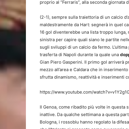
proprio al “Ferraris”, alla seconda giornata 
(2-1), sempre sulla traiettoria di un calcio d
maldestramente da Hart: segnerà in quel caso
16 gol diventerebbe una lista troppo lunga, 
sinistra per capire quali siano le partite nel
sugli sviluppi di un calcio da fermo. L’ultim
trasferta di Napoli durante la quale una
dopp
Gian Piero Gasperini. Il primo gol arriverà p
mezzo all’area e Caldara che in inserimento
sfrutta dinamismo, reattività e inserimenti co
https://www.youtube.com/watch?v=v1Y2g1
Il Genoa, come ribadito più volte in questa st
inattive. Da qualche settimana a questa parte
Bologna, i rossoblu hanno regolato la difesa e