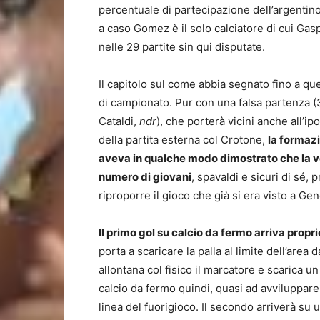
percentuale di partecipazione dell’argentino
a caso Gomez è il solo calciatore di cui Ga
nelle 29 partite sin qui disputate.
Il capitolo sul come abbia segnato fino a qu
di campionato. Pur con una falsa partenza (
Cataldi,
ndr
), che porterà vicini anche all’i
della partita esterna col Crotone,
la formazi
aveva in qualche modo dimostrato che la vo
numero di giovani
, spavaldi e sicuri di sé, 
riproporre il gioco che già si era visto a Ge
Il primo gol su calcio da fermo arriva propr
porta a scaricare la palla al limite dell’are
allontana col fisico il marcatore e scarica u
calcio da fermo quindi, quasi ad avviluppare
linea del fuorigioco. Il secondo arriverà su 