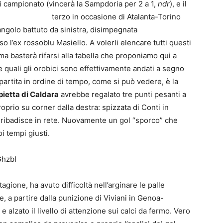
di
campionato (vincerà la Sampdoria per 2 a 1,
ndr
), e il
terzo in occasione di Atalanta-Torino
’angolo battuto da sinistra, disimpegnata
 l’ex rossoblu Masiello. A volerli elencare tutti questi
ma basterà rifarsi alla tabella che proponiamo qui a
le quali gli orobici sono effettivamente andati a segno
a partita in ordine di tempo, come si può vedere, è la
ietta di Caldara
avrebbe regalato tre punti pesanti a
roprio su corner dalla destra: spizzata di Conti in
 ribadisce in rete. Nuovamente un gol “sporco” che
i tempi giusti.
GhzbI
agione, ha avuto difficoltà nell’arginare le palle
, a partire dalla punizione di Viviani in Genoa-
 alzato il livello di attenzione sui calci da fermo. Vero