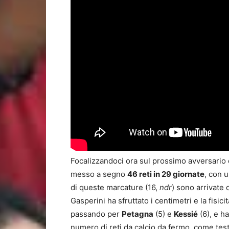
Focalizzandoci ora sul prossimo avversario d
messo a segno
46 reti in 29 giornate
, con 
di queste marcature (16,
ndr
) sono arrivate 
Gasperini ha sfruttato i centimetri e la fisici
passando per
Petagna
(5) e
Kessié
(6), e h
numero di reti da calcio da fermo, come test