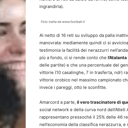
ingrandirla).
Foto tratta da www.football.it
Al netto di 16 reti su sviluppo da palla inatt
manovrata: mediamente quindi ci si avvicina, 
testimonia la facilità dei nerazzurri nell’and
più a fondo, ci si rende conto che
l’Atalanta
delle partite) e che una percentuale del gen
vittorie (10 casalinghe, 7 in trasferta,
ndr
) r
vittorie orobico nel massimo campionato che 
invece i pareggi, otto le sconfitte.
Amarcord a parte,
il vero trascinatore di 
social network e della curva nord dell’Atleti 
rappresentano pressoché il 25% delle 46 re
nell’economia della classifica nerazzurra, e 