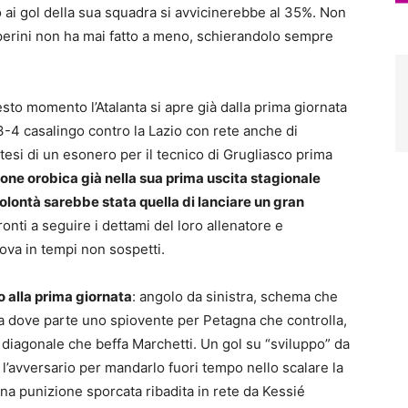
 ai gol della sua squadra si avvicinerebbe al 35%. Non
sperini non ha mai fatto a meno, schierandolo sempre
esto momento l’Atalanta si apre già dalla prima giornata
3-4 casalingo contro la Lazio con rete anche di
potesi di un esonero per il tecnico di Grugliasco prima
one orobica già nella sua prima uscita stagionale
lontà sarebbe stata quella di lanciare un gran
pronti a seguire i dettami del loro allenatore e
nova in tempi non sospetti.
io alla prima giornata
: angolo da sinistra, schema che
a da dove parte uno spiovente per Petagna che controlla,
n diagonale che beffa Marchetti. Un gol su “sviluppo” da
 l’avversario per mandarlo fuori tempo nello scalare la
una punizione sporcata ribadita in rete da Kessié