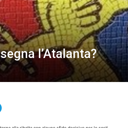
segna l’Atalanta?
rna alla ribalta con alcune sfide decisive per le sorti