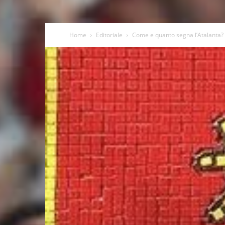
Home
Editoriale
Come e quanto segna l’Atalanta?