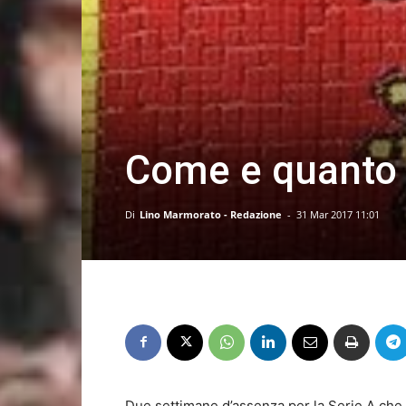
Come e quanto 
Di
Lino Marmorato - Redazione
-
31 Mar 2017 11:01
Due settimane d’assenza per la Serie A che to