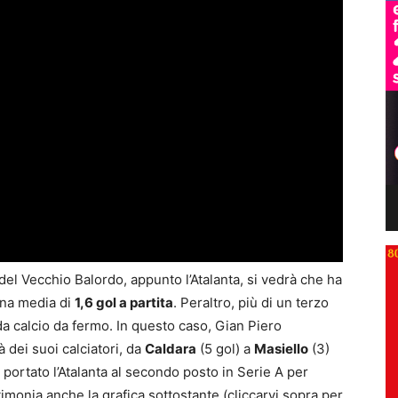
el Vecchio Balordo, appunto l’Atalanta, si vedrà che ha
una media di
1,6 gol a partita
. Peraltro, più di un terzo
da calcio da fermo. In questo caso, Gian Piero
tà dei suoi calciatori, da
Caldara
(5 gol) a
Masiello
(3)
a portato l’Atalanta al secondo posto in Serie A per
imonia anche la grafica sottostante (cliccarvi sopra per