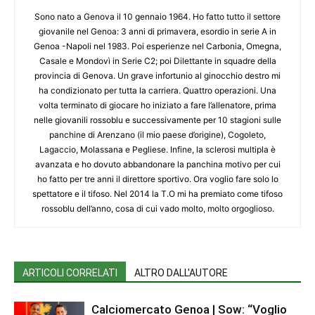
Sono nato a Genova il 10 gennaio 1964. Ho fatto tutto il settore
giovanile nel Genoa: 3 anni di primavera, esordio in serie A in
Genoa -Napoli nel 1983. Poi esperienze nel Carbonia, Omegna,
Casale e Mondovì in Serie C2; poi Dilettante in squadre della
provincia di Genova. Un grave infortunio al ginocchio destro mi
ha condizionato per tutta la carriera. Quattro operazioni. Una
volta terminato di giocare ho iniziato a fare l’allenatore, prima
nelle giovanili rossoblu e successivamente per 10 stagioni sulle
panchine di Arenzano (il mio paese d’origine), Cogoleto,
Lagaccio, Molassana e Pegliese. Infine, la sclerosi multipla è
avanzata e ho dovuto abbandonare la panchina motivo per cui
ho fatto per tre anni il direttore sportivo. Ora voglio fare solo lo
spettatore e il tifoso. Nel 2014 la T.O mi ha premiato come tifoso
rossoblu dell’anno, cosa di cui vado molto, molto orgoglioso.
ARTICOLI CORRELATI
ALTRO DALL'AUTORE
Calciomercato Genoa | Sow: “Voglio