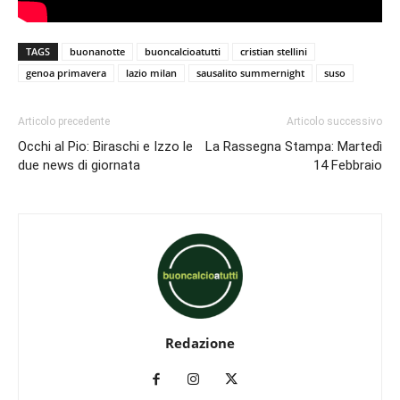
TAGS
buonanotte
buoncalcioatutti
cristian stellini
genoa primavera
lazio milan
sausalito summernight
suso
Articolo precedente
Articolo successivo
Occhi al Pio: Biraschi e Izzo le
La Rassegna Stampa: Martedì
due news di giornata
14 Febbraio
Redazione