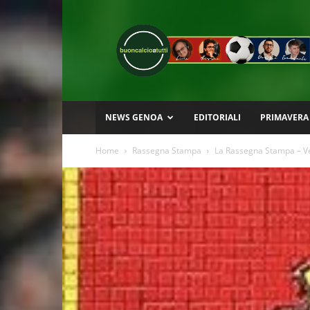
Buon
Calcio
a
Tutti
NEWS GENOA
EDITORIALI
PRIMAVERA
Home
Rassegna Stampa
La Rassegna Stampa – V