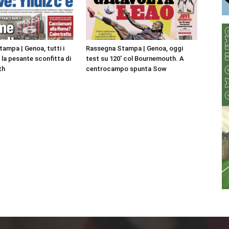
ampa | Genoa, tutti i
Rassegna Stampa | Genoa, oggi
la pesante sconfitta di
test su 120′ col Bournemouth. A
th
centrocampo spunta Sow