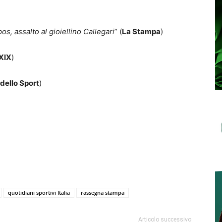
s, assalto al gioiellino Callegari
” (
La Stampa
)
 XIX
)
 dello Sport
)
quotidiani sportivi Italia
rassegna stampa
Articolo successivo