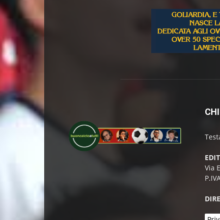
CHI
Test
EDI
Via 
P.IV
DIR
Priv