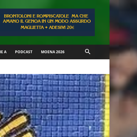
IE A
PODCAST
MOENA 2026