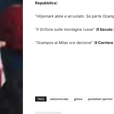
Repubblica
)
“
Hiljemark abile e arruolato. Se parte Ocampo
“
Il Grifone sulle montagne russe
” (
Il Secolo
“
Ocampos al Milan ore decisive
” (
Il Corriere
TAGS
calciomercato
genoa
quotidiani sportivi
Articolo precedente