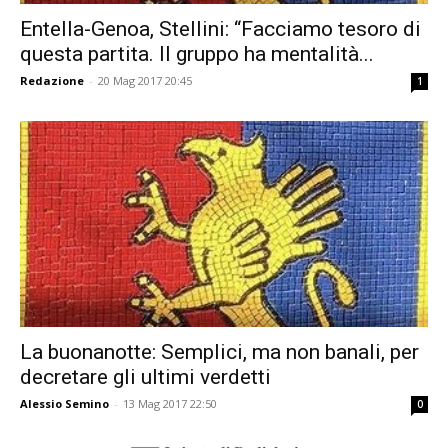
Entella-Genoa, Stellini: “Facciamo tesoro di
questa partita. Il gruppo ha mentalità...
Redazione
-
20 Mag 2017 20:45
1
La buonanotte: Semplici, ma non banali, per
decretare gli ultimi verdetti
Alessio Semino
-
13 Mag 2017 22:50
0