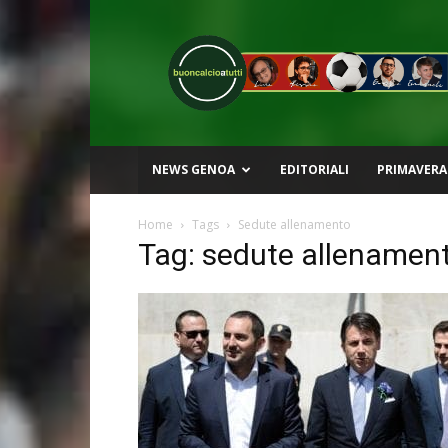
Buon
Calcio
a
Tutti
NEWS GENOA
EDITORIALI
PRIMAVERA
Home
Tags
Sedute allenamento
Tag: sedute allenamen