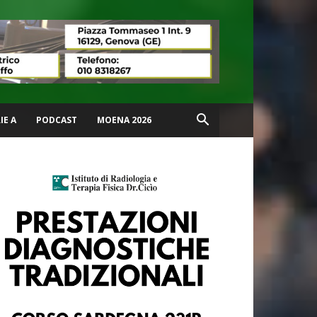
IE A
PODCAST
MOENA 2026