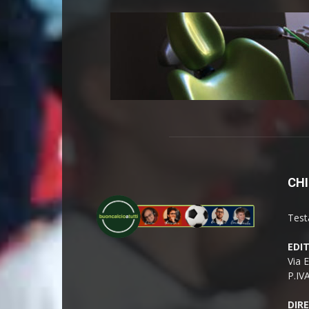
CHI
Test
EDI
Via 
P.IV
DIR