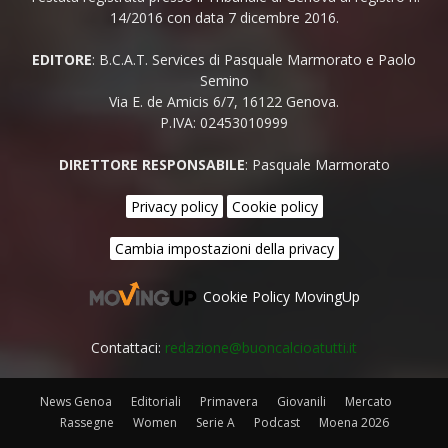
14/2016 con data 7 dicembre 2016.
EDITORE
: B.C.A.T. Services di Pasquale Marmorato e Paolo
Semino
Via E. de Amicis 6/7, 16122 Genova.
P.IVA: 02453010999
DIRETTORE RESPONSABILE
: Pasquale Marmorato
Privacy policy
Cookie policy
Cambia impostazioni della privacy
Cookie Policy MovingUp
Contattaci:
redazione@buoncalcioatutti.it
News Genoa
Editoriali
Primavera
Giovanili
Mercato
Rassegne
Women
Serie A
Podcast
Moena 2026