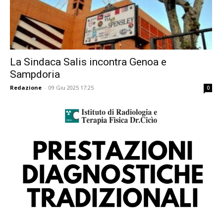
La Sindaca Salis incontra Genoa e
Sampdoria
Redazione
-
09 Giu 2025 17:25
0