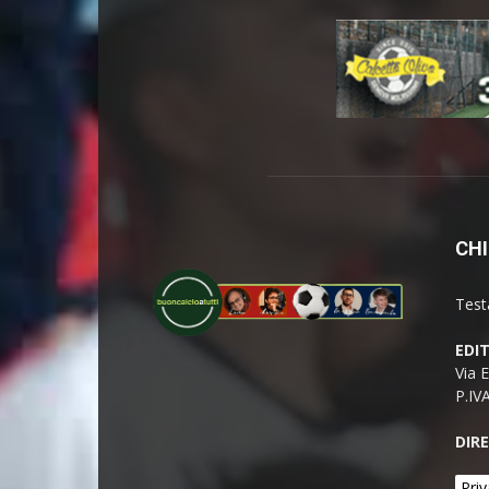
CHI
Test
EDI
Via 
P.IV
DIR
Priv