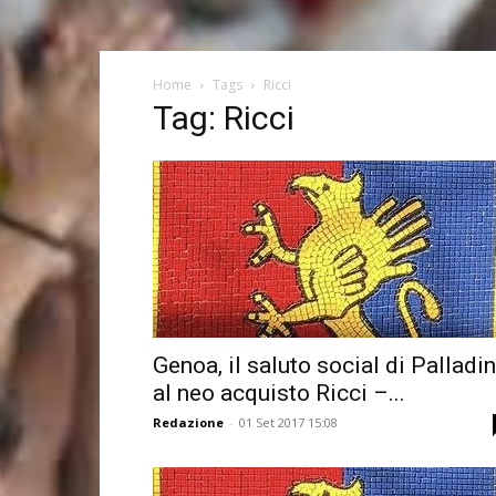
Home
Tags
Ricci
Tag: Ricci
Genoa, il saluto social di Palladi
al neo acquisto Ricci –...
Redazione
-
01 Set 2017 15:08