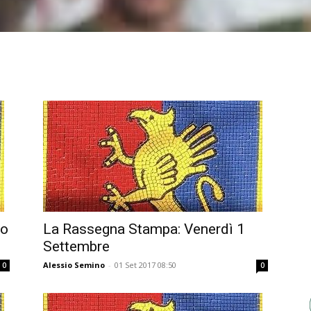
no
La Rassegna Stampa: Venerdì 1
Settembre
Alessio Semino
-
01 Set 2017 08:50
0
0