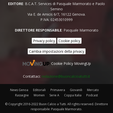
EDITORE
: B.C.A.T. Services di Pasquale Marmorato e Paolo
Semino
Via E. de Amicis 6/7, 16122 Genova.
P.IVA: 02453010999
DIRETTORE RESPONSABILE
: Pasquale Marmorato
Privacy policy
Cookie policy
Cambia impostazioni della privacy
Cookie Policy MovingUp
Contattaci:
redazione@buoncalcioatutti.it
News Genoa
Editoriali
Primavera
Giovanili
Mercato
Rassegne
Women
Serie A
Coppa Italia
Podcast
© Copyright 2016-2022 Buon Calcio a Tutti. All rights reserved. Direttore
responsabile: Pasquale Marmorato.