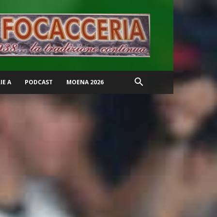
IE A
PODCAST
MOENA 2026