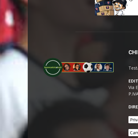
CHI
Test
EDI
Via 
P.IV
DIR
Priv
Cam