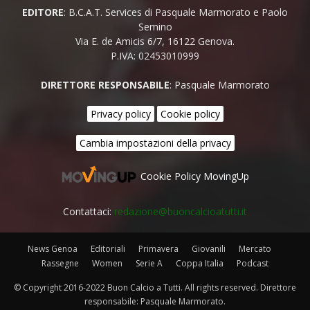
EDITORE
: B.C.A.T. Services di Pasquale Marmorato e Paolo
Semino
Via E. de Amicis 6/7, 16122 Genova.
P.IVA: 02453010999
DIRETTORE RESPONSABILE
: Pasquale Marmorato
Privacy policy
Cookie policy
Cambia impostazioni della privacy
Cookie Policy MovingUp
Contattaci:
redazione@buoncalcioatutti.it
News Genoa
Editoriali
Primavera
Giovanili
Mercato
Rassegne
Women
Serie A
Coppa Italia
Podcast
© Copyright 2016-2022 Buon Calcio a Tutti. All rights reserved. Direttore
responsabile: Pasquale Marmorato.