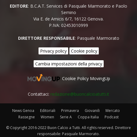
EDITORE
: B.C.A.T. Services di Pasquale Marmorato e Paolo
Semino
Via E. de Amicis 6/7, 16122 Genova.
P.IVA: 02453010999
DIRETTORE RESPONSABILE
: Pasquale Marmorato
Privacy policy
Cookie policy
Cambia impostazioni della privacy
Cookie Policy MovingUp
Contattaci:
redazione@buoncalcioatutti.it
News Genoa
Editoriali
Primavera
Giovanili
Mercato
Rassegne
Women
Serie A
Coppa Italia
Podcast
© Copyright 2016-2022 Buon Calcio a Tutti. All rights reserved. Direttore
responsabile: Pasquale Marmorato.