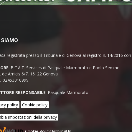
 SIAMO
ata registrata presso il Tribunale di Genova al registro n. 14/2016 co
TORE
: B.C.A.T. Services di Pasquale Marmorato e Paolo Semino
E. de Amicis 6/7, 16122 Genova.
A: 02453010999
ETTORE RESPONSABILE
: Pasquale Marmorato
acy policy
Cookie policy
bia impostazioni della privacy
Cookie Policy MovingUp