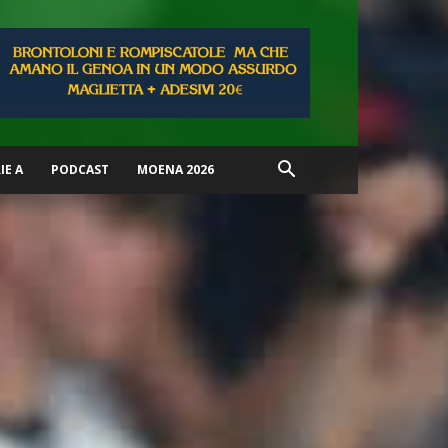
IE A
PODCAST
MOENA 2026