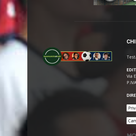
CHI
Test
EDI
Via 
P.IV
DIR
Priv
Cam