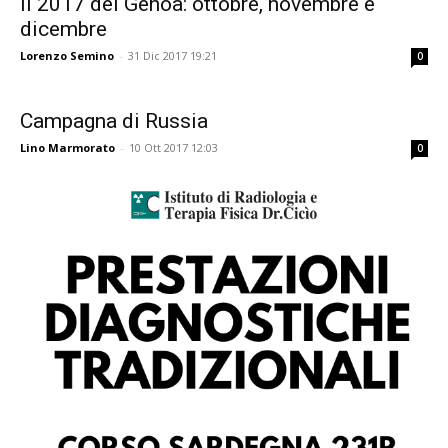
Il 2017 del Genoa: ottobre, novembre e
dicembre
Lorenzo Semino
-
31 Dic 2017 19:21
0
Campagna di Russia
Lino Marmorato
-
10 Ott 2017 12:03
0