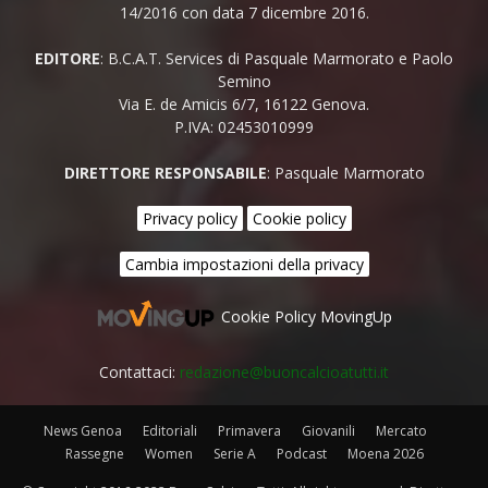
14/2016 con data 7 dicembre 2016.
EDITORE
: B.C.A.T. Services di Pasquale Marmorato e Paolo
Semino
Via E. de Amicis 6/7, 16122 Genova.
P.IVA: 02453010999
DIRETTORE RESPONSABILE
: Pasquale Marmorato
Privacy policy
Cookie policy
Cambia impostazioni della privacy
Cookie Policy MovingUp
Contattaci:
redazione@buoncalcioatutti.it
News Genoa
Editoriali
Primavera
Giovanili
Mercato
Rassegne
Women
Serie A
Podcast
Moena 2026