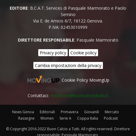
EDITORE
: B.C.A.T. Services di Pasquale Marmorato e Paolo
Semino
Via E. de Amicis 6/7, 16122 Genova.
P.IVA: 02453010999
DIRETTORE RESPONSABILE
: Pasquale Marmorato
Privacy policy
Cookie policy
Cambia impostazioni della privacy
Cookie Policy MovingUp
Contattaci:
redazione@buoncalcioatutti.it
News Genoa
Editoriali
Primavera
Giovanili
Mercato
Rassegne
Women
Serie A
Coppa Italia
Podcast
© Copyright 2016-2022 Buon Calcio a Tutti. All rights reserved. Direttore
responsabile: Pasquale Marmorato.