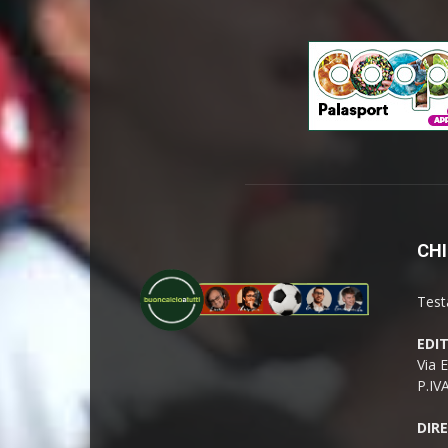
CHI
Test
EDI
Via 
P.IV
DIR