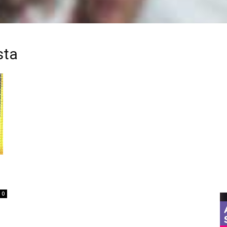
sta
0