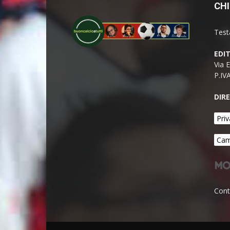
CHI
Test
EDI
Via 
P.IV
DIR
Priv
Cam
Cont