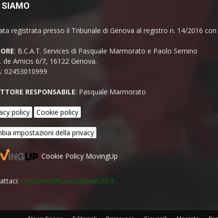
 SIAMO
ata registrata presso il Tribunale di Genova al registro n. 14/2016 co
TORE
: B.C.A.T. Services di Pasquale Marmorato e Paolo Semino
E. de Amicis 6/7, 16122 Genova.
A: 02453010999
ETTORE RESPONSABILE
: Pasquale Marmorato
acy policy
Cookie policy
bia impostazioni della privacy
Cookie Policy MovingUp
attaci:
redazione@buoncalcioatutti.it