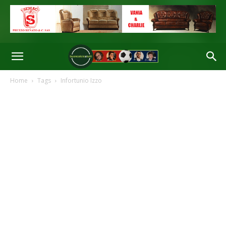
Home
Tags
Infortunio Izzo