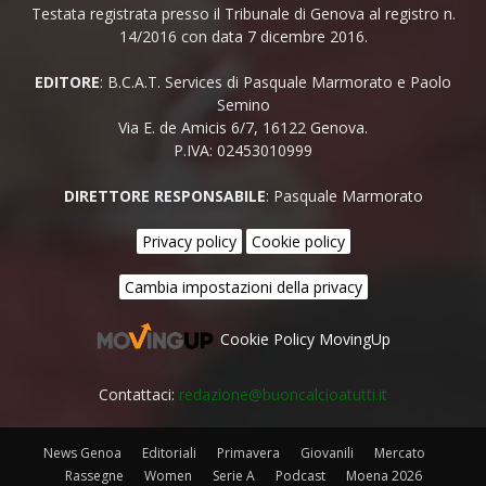
Testata registrata presso il Tribunale di Genova al registro n.
14/2016 con data 7 dicembre 2016.
EDITORE
: B.C.A.T. Services di Pasquale Marmorato e Paolo
Semino
Via E. de Amicis 6/7, 16122 Genova.
P.IVA: 02453010999
DIRETTORE RESPONSABILE
: Pasquale Marmorato
Privacy policy
Cookie policy
Cambia impostazioni della privacy
Cookie Policy MovingUp
Contattaci:
redazione@buoncalcioatutti.it
News Genoa
Editoriali
Primavera
Giovanili
Mercato
Rassegne
Women
Serie A
Podcast
Moena 2026