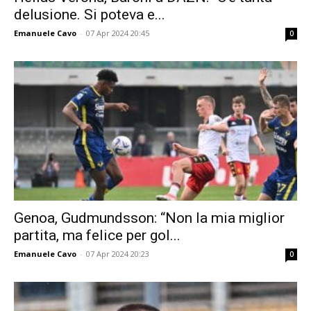
delusione. Si poteva e...
Emanuele Cavo
-
07 Apr 2024 20:45
0
Genoa, Gudmundsson: “Non la mia miglior
partita, ma felice per gol...
Emanuele Cavo
-
07 Apr 2024 20:23
0