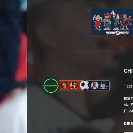
CHI
Test
EDI
Via 
P.IV
DIR