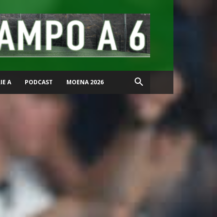
IE A
PODCAST
MOENA 2026