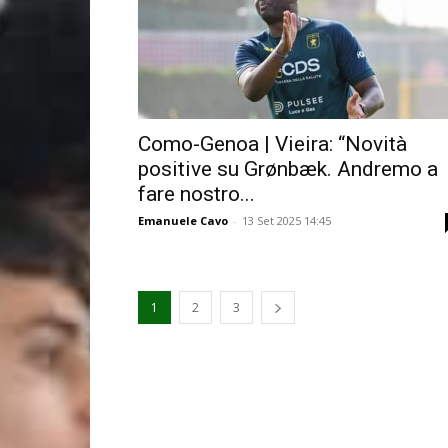
Como-Genoa | Vieira: “Novità
positive su Grønbæk. Andremo a
fare nostro...
Emanuele Cavo
-
13 Set 2025 14:45
1
2
3