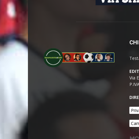
CHI
Test
EDI
Via 
P.IV
DIR
Priv
Cam