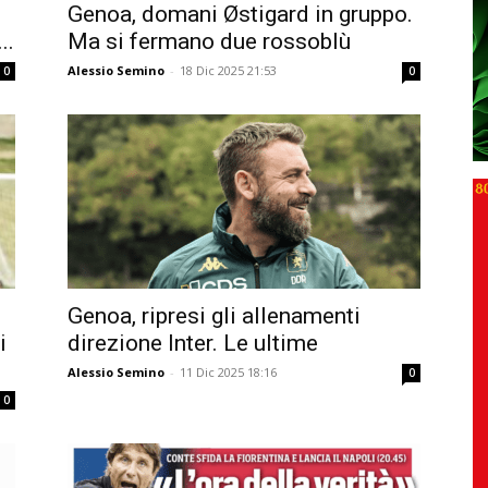
Genoa, domani Østigard in gruppo.
..
Ma si fermano due rossoblù
Alessio Semino
-
18 Dic 2025 21:53
0
0
Genoa, ripresi gli allenamenti
i
direzione Inter. Le ultime
Alessio Semino
-
11 Dic 2025 18:16
0
0