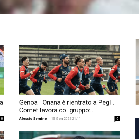
a
Genoa | Onana è rientrato a Pegli.
Cornet lavora col gruppo:...
Alessio Semino
-
15 Gen 2026 21:11
0
0