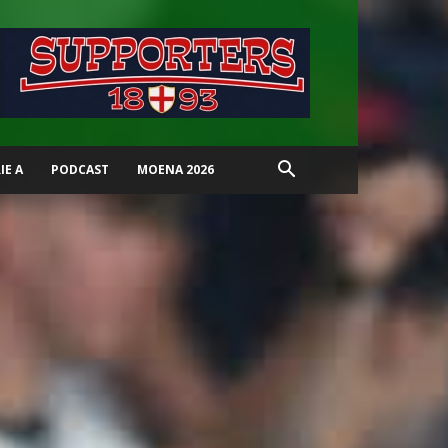
IE A
PODCAST
MOENA 2026