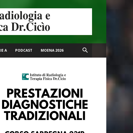
IE A
PODCAST
MOENA 2026