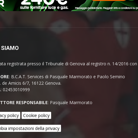
 SIAMO
ata registrata presso il Tribunale di Genova al registro n. 14/2016 co
TORE
: B.C.A.T. Services di Pasquale Marmorato e Paolo Semino
E. de Amicis 6/7, 16122 Genova.
A: 02453010999
ETTORE RESPONSABILE
: Pasquale Marmorato
acy policy
Cookie policy
bia impostazioni della privacy