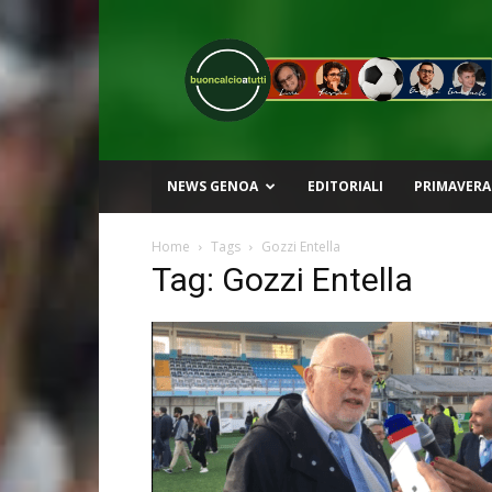
Buon
Calcio
a
Tutti
NEWS GENOA
EDITORIALI
PRIMAVERA
Home
Tags
Gozzi Entella
Tag: Gozzi Entella