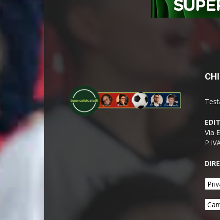
CHI
Test
EDI
Via 
P.IV
DIR
Priv
Cam