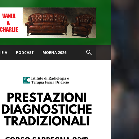
IE A
PODCAST
MOENA 2026