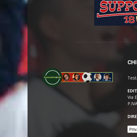
CHI
Test
EDI
Via 
P.IV
DIR
Priv