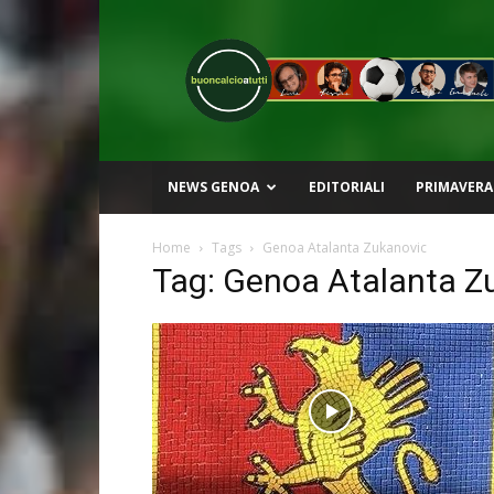
Buon
Calcio
a
Tutti
NEWS GENOA
EDITORIALI
PRIMAVERA
Home
Tags
Genoa Atalanta Zukanovic
Tag: Genoa Atalanta Z