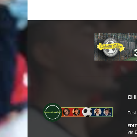
CHI
Test
EDI
Via 