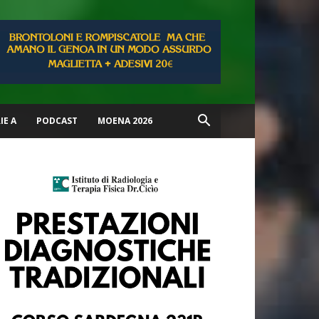
IE A
PODCAST
MOENA 2026