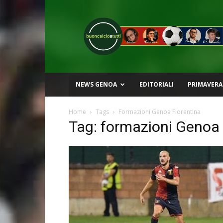
Buon
Calcio
a
Tutti
NEWS GENOA
EDITORIALI
PRIMAVERA
Home
Tags
Formazioni Genoa Fiorentina
Tag: formazioni Genoa 