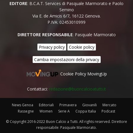
EDITORE
: B.C.A.T. Services di Pasquale Marmorato e Paolo
Semino
Via E. de Amicis 6/7, 16122 Genova.
P.IVA: 02453010999
DIRETTORE RESPONSABILE
: Pasquale Marmorato
Privacy policy
Cookie policy
Cambia impostazioni della privacy
Cookie Policy MovingUp
Contattaci:
redazione@buoncalcioatutti.it
News Genoa
Editoriali
Primavera
Giovanili
Mercato
Rassegne
Women
Serie A
Coppa Italia
Podcast
© Copyright 2016-2022 Buon Calcio a Tutti. All rights reserved. Direttore
responsabile: Pasquale Marmorato.