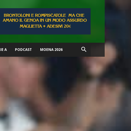
IE A
PODCAST
MOENA 2026