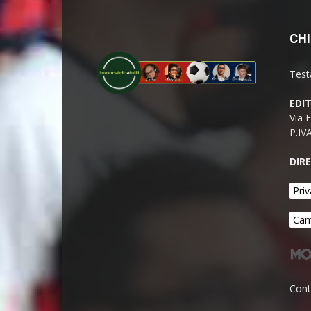
CHI
Test
EDI
Via 
P.IV
DIR
Priv
Cam
Cont