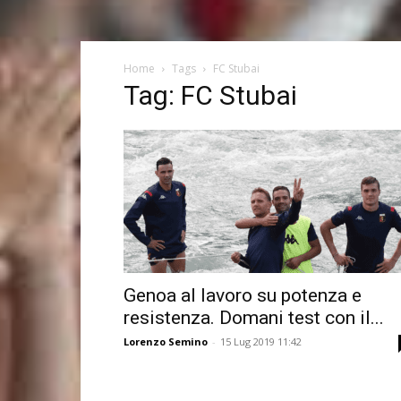
Home
Tags
FC Stubai
Tag: FC Stubai
Genoa al lavoro su potenza e
resistenza. Domani test con il...
Lorenzo Semino
-
15 Lug 2019 11:42