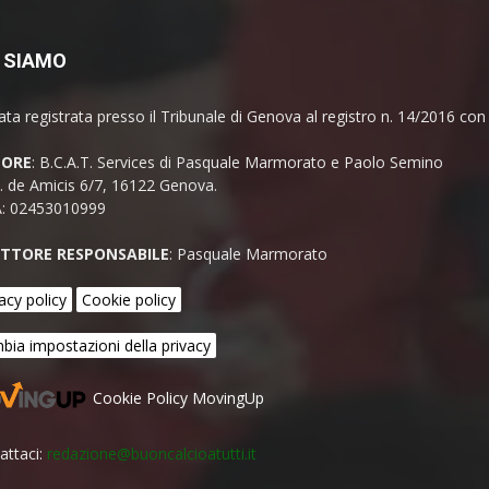
 SIAMO
ata registrata presso il Tribunale di Genova al registro n. 14/2016 co
TORE
: B.C.A.T. Services di Pasquale Marmorato e Paolo Semino
E. de Amicis 6/7, 16122 Genova.
A: 02453010999
ETTORE RESPONSABILE
: Pasquale Marmorato
acy policy
Cookie policy
bia impostazioni della privacy
Cookie Policy MovingUp
attaci:
redazione@buoncalcioatutti.it