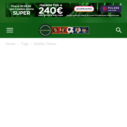
Home
Tags
Entella Chievo