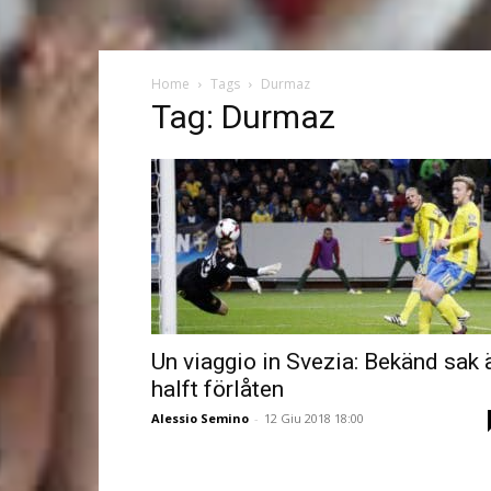
Home
Tags
Durmaz
Tag: Durmaz
Un viaggio in Svezia: Bekänd sak 
halft förlåten
Alessio Semino
-
12 Giu 2018 18:00