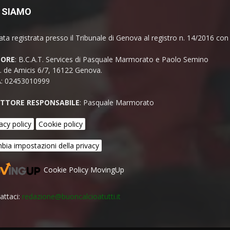
 SIAMO
ata registrata presso il Tribunale di Genova al registro n. 14/2016 co
TORE
: B.C.A.T. Services di Pasquale Marmorato e Paolo Semino
E. de Amicis 6/7, 16122 Genova.
A: 02453010999
ETTORE RESPONSABILE
: Pasquale Marmorato
acy policy
Cookie policy
bia impostazioni della privacy
Cookie Policy MovingUp
attaci:
redazione@buoncalcioatutti.it