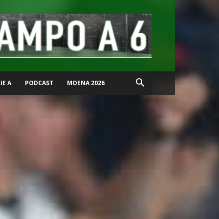
IE A
PODCAST
MOENA 2026