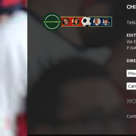
CHI
Test
EDI
Via 
P.IV
DIR
Priv
Cam
Cont