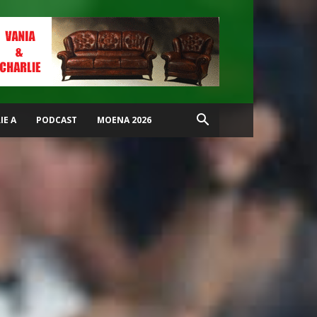
IE A
PODCAST
MOENA 2026