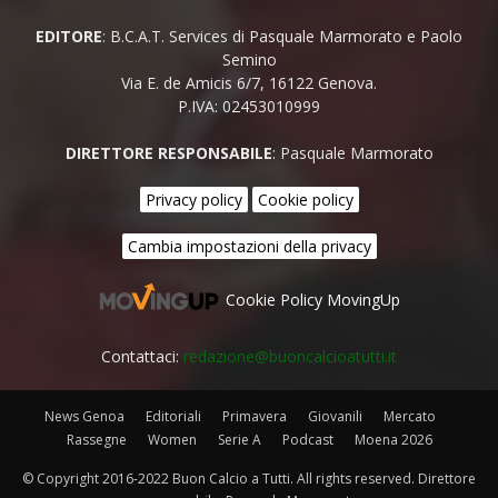
EDITORE
: B.C.A.T. Services di Pasquale Marmorato e Paolo
Semino
Via E. de Amicis 6/7, 16122 Genova.
P.IVA: 02453010999
DIRETTORE RESPONSABILE
: Pasquale Marmorato
Privacy policy
Cookie policy
Cambia impostazioni della privacy
Cookie Policy MovingUp
Contattaci:
redazione@buoncalcioatutti.it
News Genoa
Editoriali
Primavera
Giovanili
Mercato
Rassegne
Women
Serie A
Podcast
Moena 2026
© Copyright 2016-2022 Buon Calcio a Tutti. All rights reserved. Direttore