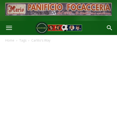
Home
Tags
Carlito’s Way