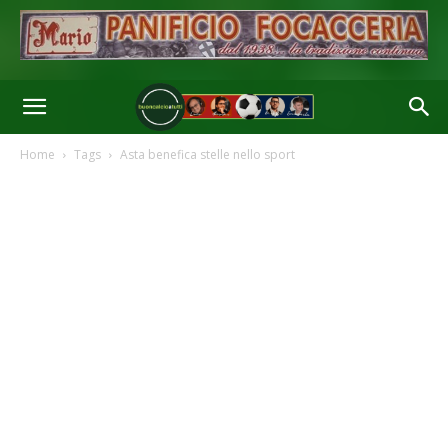
Home
Tags
Asta benefica stelle nello sport