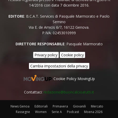
14/2016 con data 7 dicembre 2016.
EDITORE
: B.C.A.T. Services di Pasquale Marmorato e Paolo
Semino
Via E. de Amicis 6/7, 16122 Genova.
P.IVA: 02453010999
DIRETTORE RESPONSABILE
: Pasquale Marmorato
Privacy policy
Cookie policy
Cambia impostazioni della privacy
Cookie Policy MovingUp
Contattaci:
redazione@buoncalcioatutti.it
News Genoa
Editoriali
Primavera
Giovanili
Mercato
Rassegne
Women
Serie A
Podcast
Moena 2026