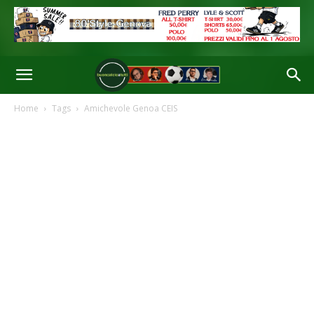
Home
Tags
Amichevole Genoa CEIS