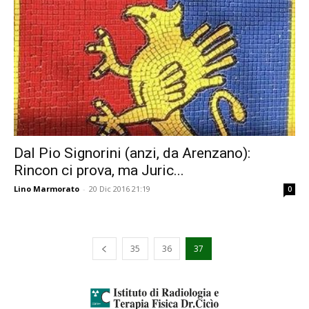
Dal Pio Signorini (anzi, da Arenzano):
Rincon ci prova, ma Juric...
Lino Marmorato
-
20 Dic 2016 21:19
0
35
36
37