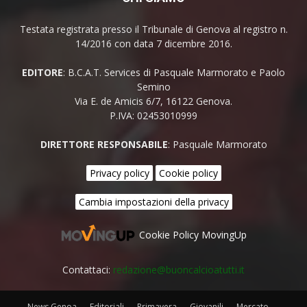
Testata registrata presso il Tribunale di Genova al registro n.
14/2016 con data 7 dicembre 2016.
EDITORE
: B.C.A.T. Services di Pasquale Marmorato e Paolo
Semino
Via E. de Amicis 6/7, 16122 Genova.
P.IVA: 02453010999
DIRETTORE RESPONSABILE
: Pasquale Marmorato
Privacy policy
Cookie policy
Cambia impostazioni della privacy
Cookie Policy MovingUp
Contattaci:
redazione@buoncalcioatutti.it
News Genoa
Editoriali
Primavera
Giovanili
Mercato