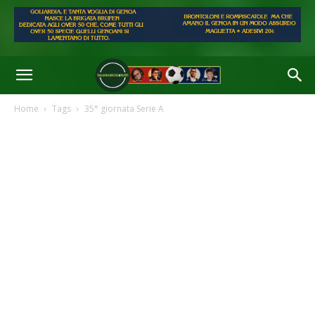
Home
Tags
35° giornata Serie A