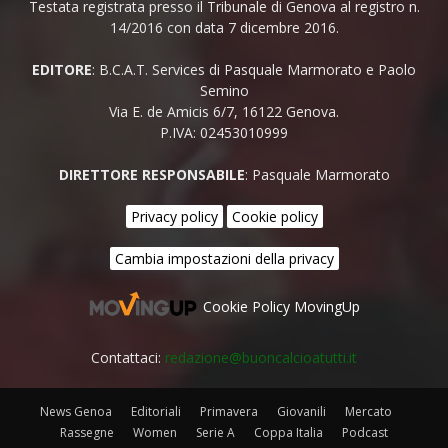
Testata registrata presso il Tribunale di Genova al registro n.
14/2016 con data 7 dicembre 2016.
EDITORE
: B.C.A.T. Services di Pasquale Marmorato e Paolo
Semino
Via E. de Amicis 6/7, 16122 Genova.
P.IVA: 02453010999
DIRETTORE RESPONSABILE
: Pasquale Marmorato
Privacy policy
Cookie policy
Cambia impostazioni della privacy
Cookie Policy MovingUp
Contattaci:
redazione@buoncalcioatutti.it
News Genoa
Editoriali
Primavera
Giovanili
Mercato
Rassegne
Women
Serie A
Coppa Italia
Podcast