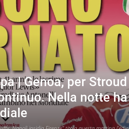
a | Genoa, per Stroud
ntinuo. Nella notte ha
diale
ffy. Napoli insidia Firenze" titola questa mattina l'ediz