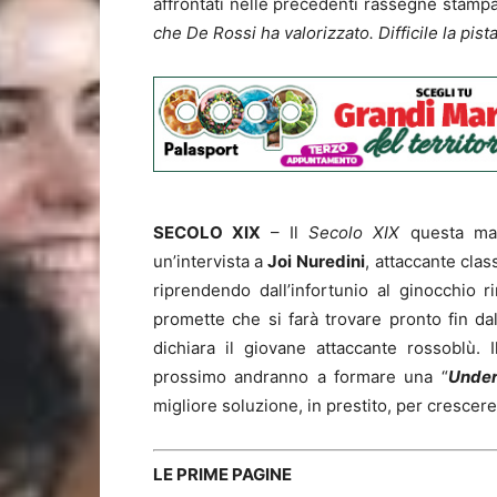
affrontati nelle precedenti rassegne stampa
che De Rossi ha valorizzato. Difficile la pis
SECOLO XIX
– Il
Secolo XIX
questa mat
un’intervista a
Joi
Nuredini
, attaccante clas
riprendendo dall’infortunio al ginocchio 
promette che si farà trovare pronto fin dal
dichiara il giovane attaccante rossoblù. 
prossimo andranno a formare una “
Under
migliore soluzione, in prestito, per crescere
LE PRIME PAGINE