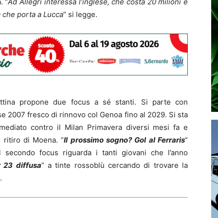
. “
Ad Allegri interessa l’inglese, che costa 20 milioni e
ta che porta a Lucca
” si legge.
tina propone due focus a sé stanti. Si parte con
se 2007 fresco di rinnovo col Genoa fino al 2029. Si sta
rimediato contro il Milan Primavera diversi mesi fa e
 ritiro di Moena. “
Il prossimo sogno? Gol al Ferraris
”
Il secondo focus riguarda i tanti giovani che l’anno
 23 diffusa
” a tinte rossoblù cercando di trovare la
.