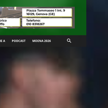
IE A
PODCAST
MOENA 2026