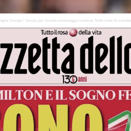
egna Stampa | Genoa, per Stroud monitoraggio continuo. Nella notte ha esordito