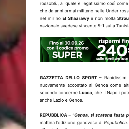
rossoblù, al quale è legatissimo così come t
che da anni ormai militano nelle Under ross
nel mirino
El
Shaarawy
e non molla
Stro
nazionale svedese vincente 5-1 sulla Tunisi
GAZZETTA DELLO SPORT
– Rapidissimi
nuovamente accostato al Genoa come alter
secondo concerne
Lucca
, che il Napoli p
anche Lazio e Genoa.
REPUBBLICA
– “
Genoa, si scatena l’asta p
mattina l’edizione genovese di
Repubblica