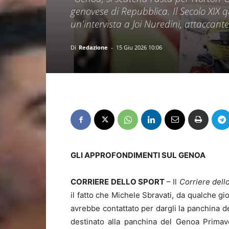
genovese di Repubblica. Il Secolo XIX 
un'intervista a Joi Nuredini, attaccant
Di
Redazione
-
15 Giu 2026 10:06
GLI APPROFONDIMENTI SUL GENOA
CORRIERE DELLO SPORT
– Il
Corriere dell
il fatto che Michele Sbravati, da qualche gi
avrebbe contattato per dargli la panchina 
destinato alla panchina del Genoa Primav