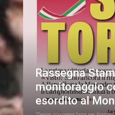
Rassegna Stamp
monitoraggio co
esordito al Mon
"Genoa, si scatena l'asta per Norton-Cu