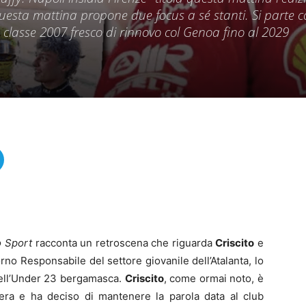
questa mattina propone due focus a sé stanti. Si parte 
e classe 2007 fresco di rinnovo col Genoa fino al 2029
o Sport
racconta un retroscena che riguarda
Criscito
e
orno Responsabile del settore giovanile dell’Atalanta, lo
dell’Under 23 bergamasca.
Criscito
, come ormai noto, è
era e ha deciso di mantenere la parola data al club