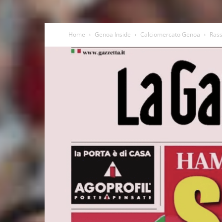
Home
Genoa Inside
Calciomercato Genoa
Rass