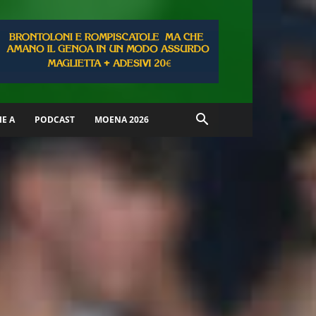
IE A
PODCAST
MOENA 2026