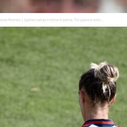
enoa Women | Lipman saluta e torna in patria. “Un piacere aver...