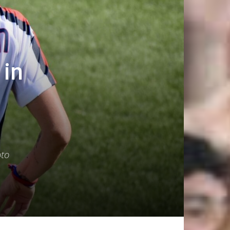
 in
oto