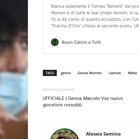
TAGS
genoa
Genoa Women
Lipman
Malta
Articolo precedente
UFFICIALE | Genoa, Marcelo Vaz nuovo
giocatore rossoblù
Alessio Semino