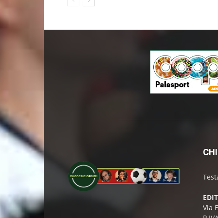
CHI
Test
EDI
Via 
P.IV