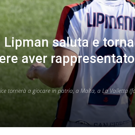
Lipman saluta e torna
cere aver rappresentato
ice tornerà a giocare in patria, a Malta, a La Valletta (f