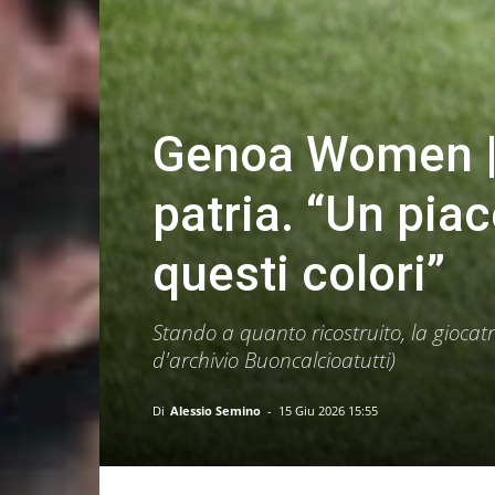
Genoa Women | 
patria. “Un pia
questi colori”
Stando a quanto ricostruito, la giocatr
d'archivio Buoncalcioatutti)
Di
Alessio Semino
-
15 Giu 2026 15:55