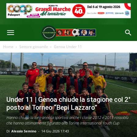
Home
Settore giovanile
Genoa Under 11
Under 11 | Genoa chiude la stagione col 2°
posto al Torneo “Bepi Lazzaro”
Hanno chiuso la loro annata sportiva anche i classe 2012 e 2013 rossoblù
che hanno ottimamente figurato alla Torino International Youth Cup
Di
Alessio Semino
-
14 Giu 2026 17:43