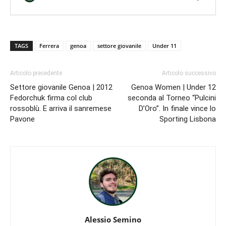
TAGS
Ferrera
genoa
settore giovanile
Under 11
Articolo precedente
Articolo successivo
Settore giovanile Genoa | 2012
Genoa Women | Under 12
Fedorchuk firma col club
seconda al Torneo “Pulcini
rossoblù. E arriva il sanremese
D’Oro”. In finale vince lo
Pavone
Sporting Lisbona
Alessio Semino