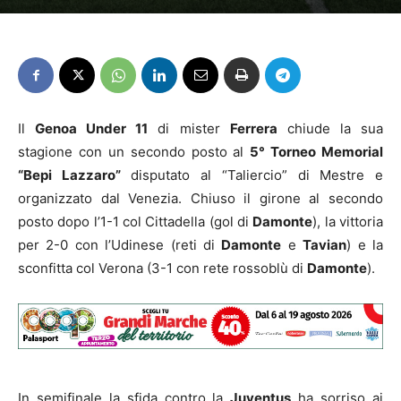
Il
Genoa Under 11
di mister
Ferrera
chiude la sua
stagione con un secondo posto al
5° Torneo Memorial
“Bepi Lazzaro”
disputato al “Taliercio” di Mestre e
organizzato dal Venezia. Chiuso il girone al secondo
posto dopo l’1-1 col Cittadella (gol di
Damonte
), la vittoria
per 2-0 con l’Udinese (reti di
Damonte
e
Tavian
) e la
sconfitta col Verona (3-1 con rete rossoblù di
Damonte
).
In semifinale la sfida contro la
Juventus
ha sorriso ai