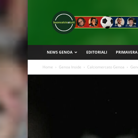
Buon
Calcio
a
Tutti
NEWS GENOA
EDITORIALI
PRIMAVERA
Home
Genoa Inside
Calciomercato Genoa
Geno