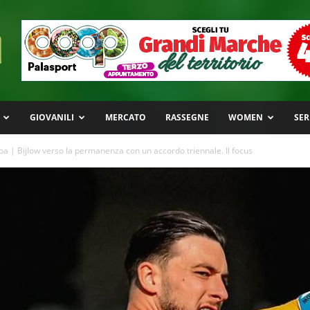
GIOVANILI
MERCATO
RASSEGNE
WOMEN
SER
a | Bijlow verso la permanenza con un accordo triennale. Il focus