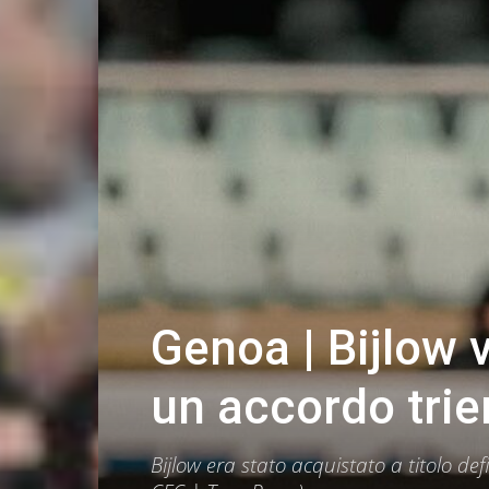
Genoa | Bijlow
un accordo trie
Bijlow era stato acquistato a titolo d