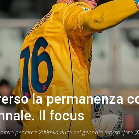
 verso la permanenza c
nnale. Il focus
efinitivo per circa 200mila euro nel gennaio scorso (foto