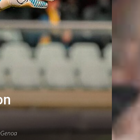
on
 @Genoa