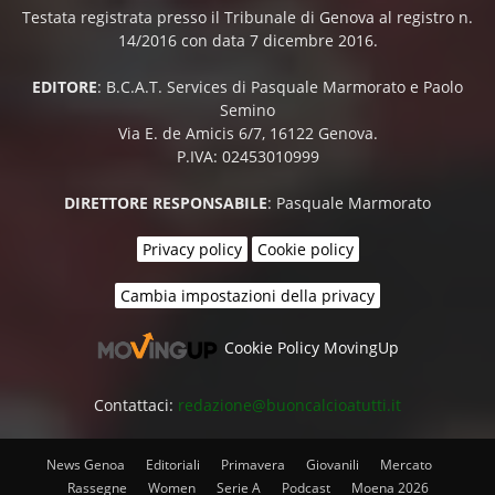
Testata registrata presso il Tribunale di Genova al registro n.
14/2016 con data 7 dicembre 2016.
EDITORE
: B.C.A.T. Services di Pasquale Marmorato e Paolo
Semino
Via E. de Amicis 6/7, 16122 Genova.
P.IVA: 02453010999
DIRETTORE RESPONSABILE
: Pasquale Marmorato
Privacy policy
Cookie policy
Cambia impostazioni della privacy
Cookie Policy MovingUp
Contattaci:
redazione@buoncalcioatutti.it
News Genoa
Editoriali
Primavera
Giovanili
Mercato
Rassegne
Women
Serie A
Podcast
Moena 2026