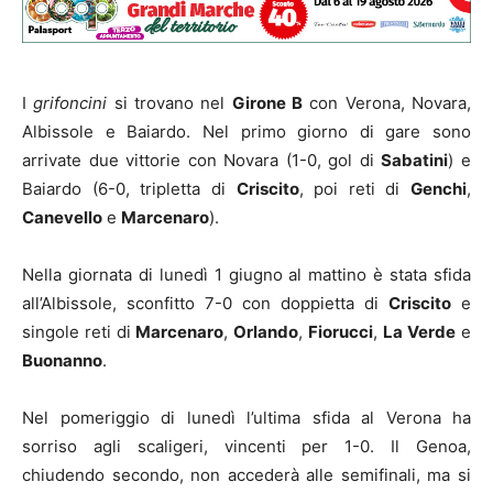
I
grifoncini
si trovano nel
Girone B
con Verona, Novara,
Albissole e Baiardo. Nel primo giorno di gare sono
arrivate due vittorie con Novara (1-0, gol di
Sabatini
) e
Baiardo (6-0, tripletta di
Criscito
, poi reti di
Genchi
,
Canevello
e
Marcenaro
).
Nella giornata di lunedì 1 giugno al mattino è stata sfida
all’Albissole, sconfitto 7-0 con doppietta di
Criscito
e
singole reti di
Marcenaro
,
Orlando
,
Fiorucci
,
La
Verde
e
Buonanno
.
Nel pomeriggio di lunedì l’ultima sfida al Verona ha
sorriso agli scaligeri, vincenti per 1-0. Il Genoa,
chiudendo secondo, non accederà alle semifinali, ma si