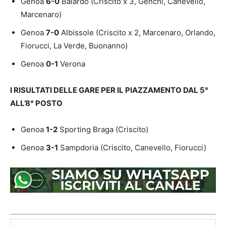
Genoa
6-0
Baiardo (Criscito x 3, Genchi, Canevello,
Marcenaro)
Genoa
7-0
Albissole (Criscito x 2, Marcenaro, Orlando,
Fiorucci, La Verde, Buonanno)
Genoa
0-1
Verona
I RISULTATI DELLE GARE PER IL PIAZZAMENTO DAL 5°
ALL’8° POSTO
Genoa
1-2
Sporting Braga (Criscito)
Genoa
3-1
Sampdoria (Criscito, Canevello, Fiorucci)