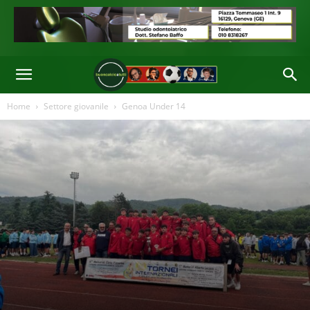
Di
Alessio Semino
-
02 Giu 2026 16:30
Home
Settore giovanile
Genoa Under 14