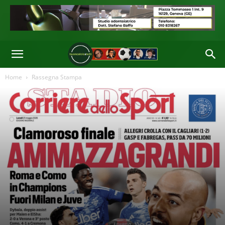
Genoa nel futuro: esordio di tre talenti" titola questa mattina il Secolo XIX
Di
Redazione
-
25 Mag 2026 10:56
Home
Rassegna Stampa