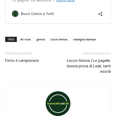
TAGS
de rossi
genoa
Lecce Genoa
rassegna stampa
Articolo precedente
Articolo successivo
Finito il campionato
Lecce-Genoa | Le pagelle:
buona prova di Leali, tanti
esordi