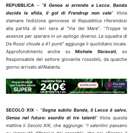
REPUBBLICA
– “
Il Genoa si arrende a Lecce. Banda
decide la sfida, il gol di Frendrup non vale
” titola
stamane l’edizione genovese di
Repubblica
riferendosi
alla partita di ieri sera al “Via del Mare”. “
Troppe le
assenze per sperare in un epilogo diverso. La squadra di
De Rossi chiude a 41 punti
” aggiunge il quotidiano locale.
Approfondimento anche su
Michele
Sbravati
, ex
Responsabile del settore giovanile rossoblù, da qualche
giorno arrivato all’Atalanta.
SECOLO XIX
– “
Segna subito Banda, il Lecce è salvo.
Genoa nel futuro: esordio di tre talenti
” titola questa
mattina il
Secolo XIX
, che aggiunge: “
I salentini passano