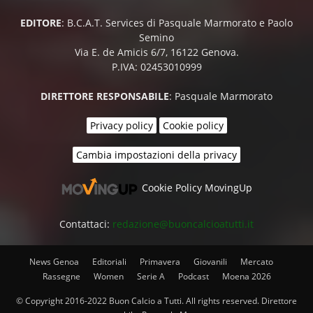
EDITORE
: B.C.A.T. Services di Pasquale Marmorato e Paolo
Semino
Via E. de Amicis 6/7, 16122 Genova.
P.IVA: 02453010999
DIRETTORE RESPONSABILE
: Pasquale Marmorato
Privacy policy
Cookie policy
Cambia impostazioni della privacy
Cookie Policy MovingUp
Contattaci:
redazione@buoncalcioatutti.it
News Genoa
Editoriali
Primavera
Giovanili
Mercato
Rassegne
Women
Serie A
Podcast
Moena 2026
© Copyright 2016-2022 Buon Calcio a Tutti. All rights reserved. Direttore