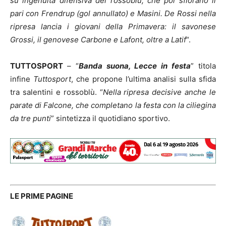
su ingenuità difensiva dei rossoblù, che poi sfiorano il
pari con Frendrup (gol annullato) e Masini. De Rossi nella
ripresa lancia i giovani della Primavera: il savonese
Grossi, il genovese Carbone e Lafont, oltre a Latif
“.
TUTTOSPORT
– “
Banda suona, Lecce in festa
” titola
infine
Tuttosport
, che propone l’ultima analisi sulla sfida
tra salentini e rossoblù. “
Nella ripresa decisive anche le
parate di Falcone, che completano la festa con la ciliegina
da tre punti
” sintetizza il quotidiano sportivo.
LE PRIME PAGINE